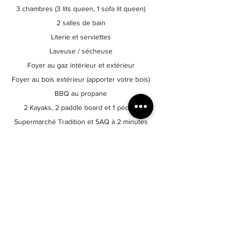
3 chambres (3 lits queen, 1 sofa lit queen)
2 salles de bain
Literie et serviettes
Laveuse / sécheuse
Foyer au gaz intérieur et extérieur
Foyer au bois extérieur (apporter votre bois)
BBQ au propane
2 Kayaks, 2 paddle board et 1 pédalo
Supermarché Tradition et SAQ à 2 minutes
Déneigement / Coupe du gazon
Électricité / Air climatisé
Aspirateur central
Micro-onde
Lave-vaisselle
Grille-pain
Cafetière (Keurig)